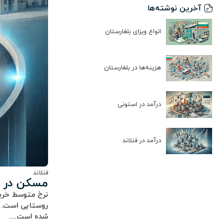
آخرین نوشته‌ها
انواع ویزای بلغارستان
هزینه‌ها در بلغارستان
درآمد در استونی
درآمد در فنلاند
فنلاند
مسکن در ف
نرخ متوسط خری
روستایی است. د
شده است....