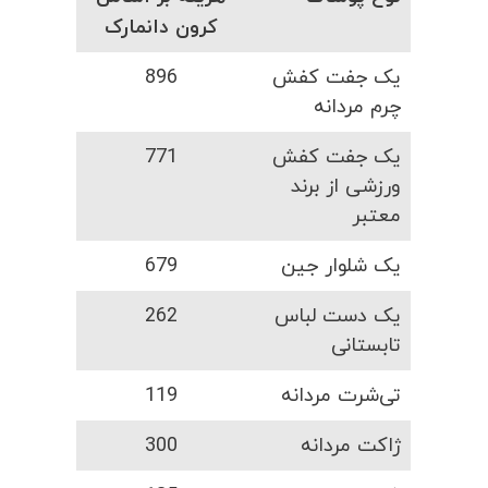
کرون دانمارک
یک جفت کفش
896
چرم مردانه
یک جفت کفش
771
ورزشی از برند
معتبر
یک شلوار جین
679
یک دست لباس
262
تابستانی
تی‌شرت مردانه
119
ژاکت مردانه
300