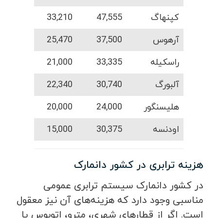
کپنهاگ
47,555
33,210
آرهوس
37,500
25,470
راسکیله
33,335
21,000
آلبورگ
30,740
22,340
هلیسنگور
24,000
20,000
اودنسه
30,375
15,000
هزینه ترابری در کشور دانمارک
در کشور دانمارک سیستم ترابری عمومی
مناسبی وجود دارد که هزینه‌های آن نیز معقول
است. اگر از قطارهای شهری، مترو، اتوبوس یا