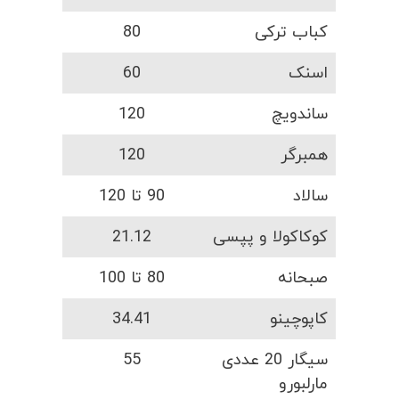
کباب ترکی
80
اسنک
60
ساندویچ
120
همبرگر
120
سالاد
90 تا 120
کوکاکولا و پپسی
21.12
صبحانه
80 تا 100
کاپوچینو
34.41
سیگار 20 عددی
55
مارلبورو