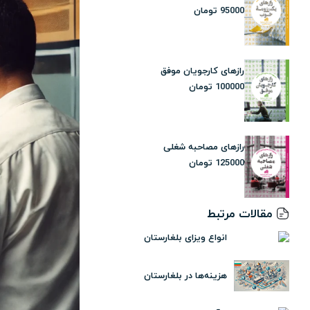
95000
تومان
رازهای کارجویان موفق
100000
تومان
رازهای مصاحبه شغلی
125000
تومان
مقالات مرتبط
انواع ویزای بلغارستان
هزینه‌ها در بلغارستان