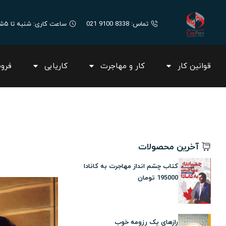
تماس: 8338 9100 021
ساعت کاری: شنبه تا ۵شنبه ۸:۳۰ صبح الی ۱۷:۰۰
قوانین کار
کار و مهاجرت
کاریابی
فرو
آخرین محصولات
کتاب چشم انداز مهاجرت به کانادا
195000
تومان
رازهای یک رزومه خوب