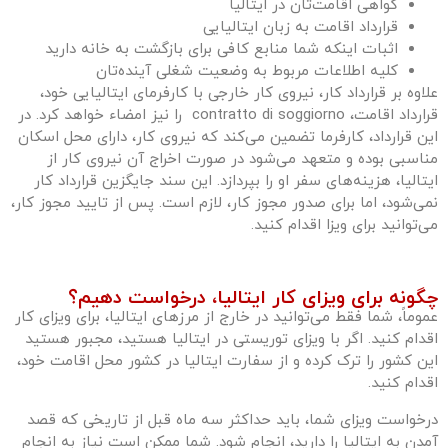
گواهی اقامت‌تان در ایتالیا
قرارداد اقامت به زبان ایتالیایی
اثبات اینکه شما منابع کافی برای بازگشت به خانه دارید
کلیه اطلاعات مربوط به وضعیت شغلی آینده‌تان
علاوه بر قرارداد کار، نیروی کار خارجی با کارفرمای ایتالیایی خود،
قرارداد اقامت، contratto di soggiorno را نیز امضاء خواهد کرد. در
این قرارداد، کارفرما تضمین می‌کند که نیروی کار، دارای محل اسکان
مناسبی بوده و متعهد می‌شود در صورت اخراج آن نیروی کار از
ایتالیا، هزینه‌های سفر او را بپردازد. این سند جایگزین قرارداد کار
نمی‌شود، اما برای صدور مجوز کار، لازم است. پس از تایید مجوز کار،
می‌توانید برای ویزا اقدام کنید.
چگونه برای ویزای کار ایتالیا، درخواست دهیم؟
عموماً، شما فقط می‌توانید در خارج از مرزهای ایتالیا، برای ویزای کار
اقدام کنید. اگر با ویزای توریستی در ایتالیا هستید، مجبور هستید
این کشور را ترک کرده و از سفارت ایتالیا در کشور محل اقامت خود،
اقدام کنید.
درخواست ویزای شما، باید حداکثر سه ماه قبل از تاریخی که قصد
آمدن به ایتالیا را دارید، انجام شود. شما ممکن است نیاز به انجام